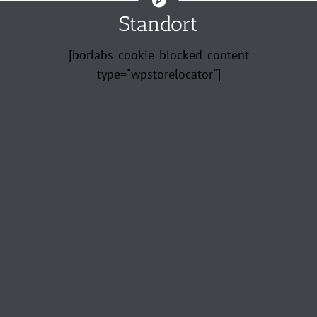
Standort
[borlabs_cookie_blocked_content
type="wpstorelocator"]