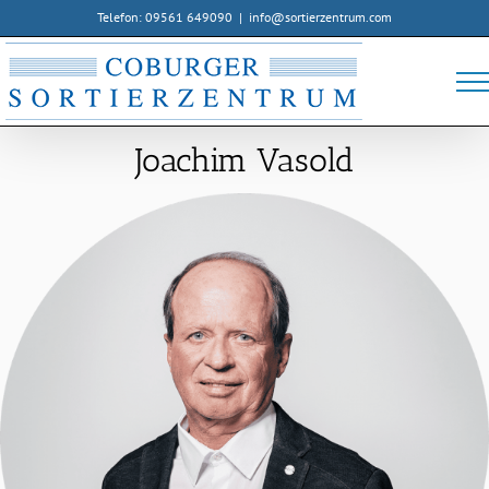
Zum
Telefon: 09561 649090
|
info@sortierzentrum.com
Inhalt
springen
Joachim Vasold